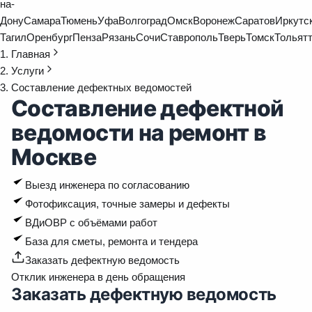
на-
Дону
Самара
Тюмень
Уфа
Волгоград
Омск
Воронеж
Саратов
Иркутс
Тагил
Оренбург
Пенза
Рязань
Сочи
Ставрополь
Тверь
Томск
Тольят
Главная
Услуги
Составление дефектных ведомостей
Составление дефектной
ведомости на ремонт в
Москве
Выезд инженера по согласованию
Фотофиксация, точные замеры и дефекты
ВДиОВР с объёмами работ
База для сметы, ремонта и тендера
Заказать дефектную ведомость
Отклик инженера в день обращения
Заказать дефектную ведомость