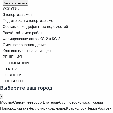
Заказать звонок
УСЛУГИ
Экспертиза смет
Подготовка к экспертизе смет
Составление дефектных ведомостей
Расчёт объёмов работ
Формирование актов КС-2 и КС-3
Сметное сопровождение
Конъюнктурный анализ цен
РЕШЕНИЯ
О КОМПАНИИ
СТАТЬИ
НОВОСТИ
КОНТАКТЫ
Выберите ваш город
×
Москва
Санкт-Петербург
Екатеринбург
Новосибирск
Нижний
Новгород
Казань
Челябинск
Краснодар
Красноярск
Пермь
Ростов-