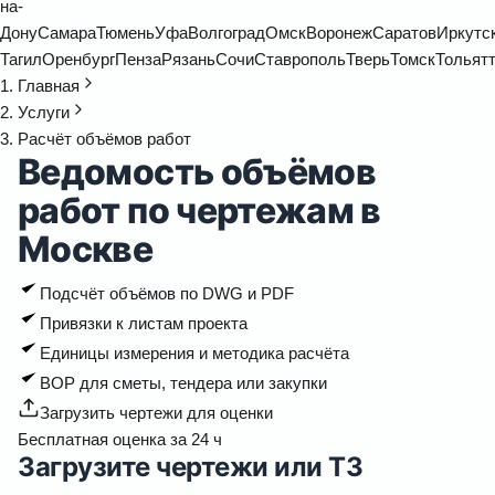
на-
Дону
Самара
Тюмень
Уфа
Волгоград
Омск
Воронеж
Саратов
Иркутс
Тагил
Оренбург
Пенза
Рязань
Сочи
Ставрополь
Тверь
Томск
Тольят
Главная
Услуги
Расчёт объёмов работ
Ведомость объёмов
работ по чертежам в
Москве
Подсчёт объёмов по DWG и PDF
Привязки к листам проекта
Единицы измерения и методика расчёта
ВОР для сметы, тендера или закупки
Загрузить чертежи для оценки
Бесплатная оценка за 24 ч
Загрузите чертежи или ТЗ